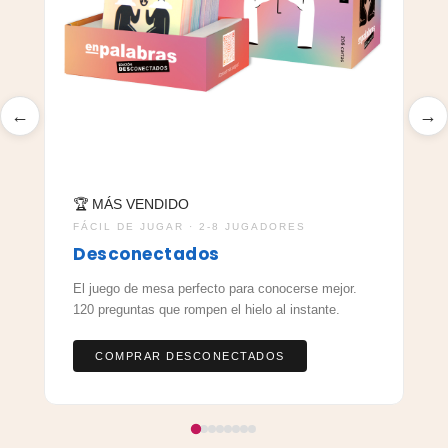
←
→

🏆 MÁS VENDIDO
SI
FÁCIL DE JUGAR · 2-8 JUGADORES
D
Desconectados
Pa
El juego de mesa perfecto para conocerse mejor.
sa
120 preguntas que rompen el hielo al instante.
COMPRAR DESCONECTADOS