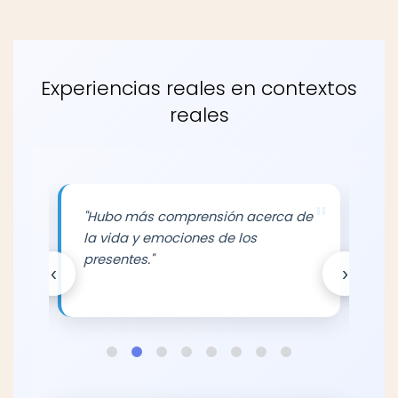
Experiencias reales en contextos
reales
"
"
más
"Hubo más comprensión acerca de
"L
la vida y emociones de los
es
presentes."
in
‹
›