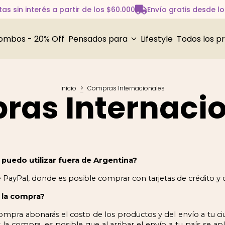
as sin interés a partir de los $60.000
Envío gratis desde l
ombos - 20% Off
Pensados para
Lifestyle
Todos los p
Inicio
>
Compras Internacionales
as Internaci
uedo utilizar fuera de Argentina?
yPal, donde es posible comprar con tarjetas de crédito y d
 la compra?
ompra abonarás el costo de los productos y del envío a tu 
 la compra, es posible que al arribar el envío a tu país se a