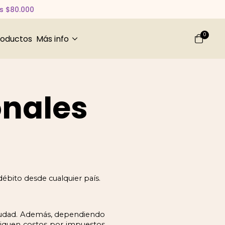
os $80.000
0
roductos
Más info
onales
ébito desde cualquier país.
ciudad. Además, dependiendo 
pliquen costos por impuestos 