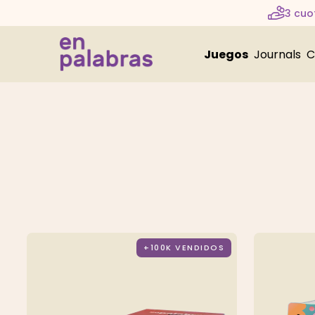
3 cuot
Juegos
Journals
C
+100K VENDIDOS