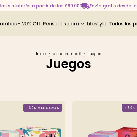
as sin interés a partir de los $60.000
Envío gratis desde l
ombos - 20% Off
Pensados para
Lifestyle
Todos los 
Inicio
>
breadcrumbs.it
>
Juegos
Juegos
+30K VENDIDOS
+60K