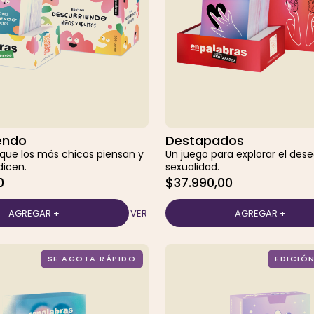
endo
Destapados
 que los más chicos piensan y
Un juego para explorar el dese
dicen.
sexualidad.
0
$37.990,00
VER
SE AGOTA RÁPIDO
EDICIÓN