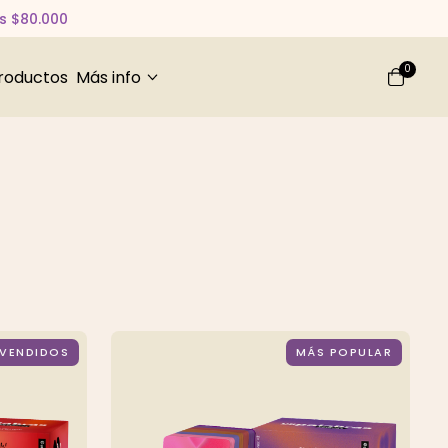
os $80.000
0
productos
Más info
 VENDIDOS
MÁS POPULAR