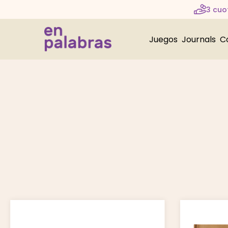
3 cuot
Juegos
Journals
C