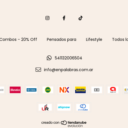
Combos - 20% Off
Pensados para
Lifestyle
Todos l
541132006504
info@enpalabras.com.ar