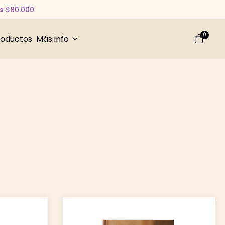
os $80.000
0
roductos
Más info